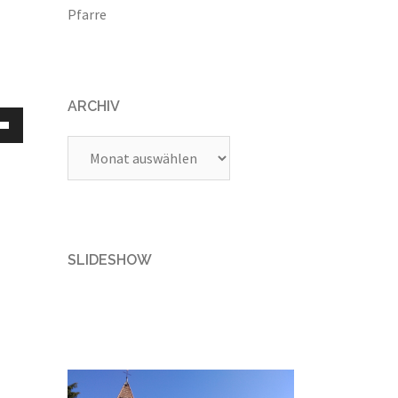
Pfarre
ARCHIV
asten
Runter
Archiv
zen,
tärke
SLIDESHOW
n.