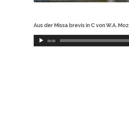
Aus der Missa brevis in C von W.A. M
Audio-
00:00
Player